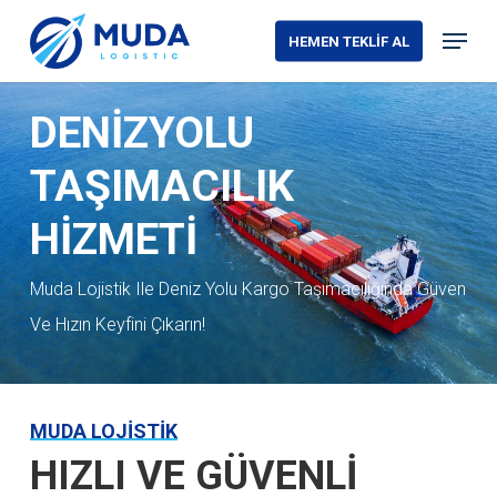
Skip
Menu
HEMEN TEKLİF AL
to
Close
main
Menu
DENİZYOLU
content
TAŞIMACILIK
HİZMETİ
Muda Lojistik Ile Deniz Yolu Kargo Taşımacılığında Güven
Ve Hızın Keyfini Çıkarın!
MUDA LOJİSTİK
HIZLI VE GÜVENLİ